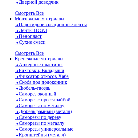
↳
Дверной доводчик
Смотреть Все
Монтажные материалы
↳
Парогидроизоляционные ленты
↳
Ленты ПСУЛ
↳
Пенопласт
↳
Сухие смеси
Смотреть Все
Крепежные материалы
↳
Анкерные пластины
↳
Рихтовки, Вкладыши
↳
Фиксатор откосов Хаба
↳
Скоба под подоконник
↳
Дюбель-гвоздь
↳
Саморез оконный
↳
Саморез с пресс-шайбой
↳
Саморезы по металлу
↳
Дюбель рамный (металл)
↳
Саморезы по дереву
↳
Саморезы по металлу
↳
Саморезы универсальные
↳
Кронштейны (металл)