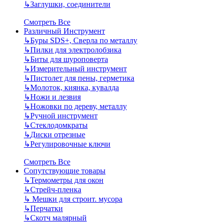
↳
Заглушки, соединители
Смотреть Все
Различный Инструмент
↳
Буры SDS+, Сверла по металлу
↳
Пилки для электролобзика
↳
Биты для шуроповерта
↳
Измерительный инструмент
↳
Пистолет для пены, герметика
↳
Молоток, киянка, кувалда
↳
Ножи и лезвия
↳
Ножовки по дереву, металлу
↳
Ручной инструмент
↳
Стеклодомкраты
↳
Диски отрезные
↳
Регулировочные ключи
Смотреть Все
Сопутствующие товары
↳
Термометры для окон
↳
Стрейч-пленка
↳
Мешки для строит. мусора
↳
Перчатки
↳
Скотч малярный