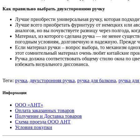
Как правильно выбрать двухстороннюю ручку
Лучше приобрести универсальная ручку, которая подходи
Лучше всего приобретать фурнитуру от немецких или авст
аналогов, но вы почувствуете разницу через полгода, ког
Материал, из которого сделана ручка — не менее сущес
погодным условиям, долговечную и надежную. Прежде че
Если материал ручки – вопрос выбора, то механизм одноз
этот сомнительный материал очень любят китайские прои
Ручка должна соответствовать общему стилю окна по цвет
избежать визуального диссонанса.
Теги:
ручка
,
двухсторонняя ручка
,
ручка для балкона
,
ручка для
Информация
ООО «АНТ»
Оплата заказанных товаров
Получение и Доставка товаров
Схема проезда ООО АНТ
Условия покупки