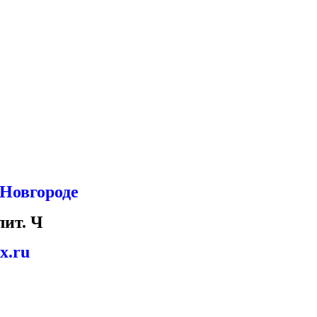
Новгороде
лит. Ч
x.ru