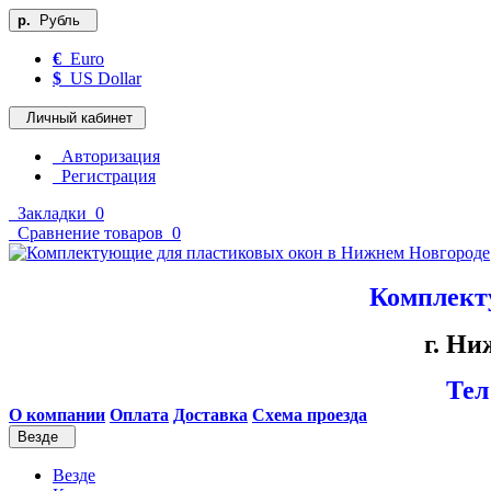
р.
Рубль
€
Euro
$
US Dollar
Личный кабинет
Авторизация
Регистрация
Закладки
0
Сравнение товаров
0
Комплект
г. Ни
Тел
О компании
Оплата
Доставка
Схема проезда
Везде
Везде