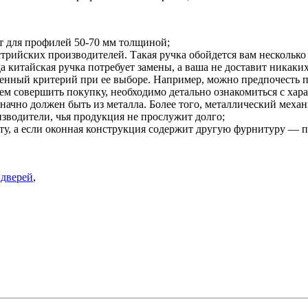
т для профилей 50-70 мм толщиной;
рийских производителей. Такая ручка обойдется вам несколько 
да китайская ручка потребует замены, а ваша не доставит никаки
твенный критерий при ее выборе. Например, можно предпочесть
м совершить покупку, необходимо детально ознакомиться с хара
начно должен быть из металла. Более того, металлический механ
зводители, чья продукция не прослужит долго;
у, а если оконная конструкция содержит другую фурнитуру — при
 дверей
,