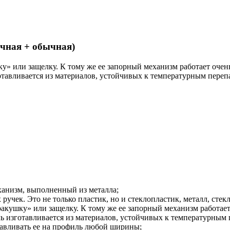
ычная + обычная)
ку» или защелку. К тому же ее запорный механизм работает очень
зготавливается из материалов, устойчивых к температурным переп
ханизм, выполненный из металла;
учек. Это не только пластик, но и стеклопластик, металл, стек
ракушку» или защелку. К тому же ее запорный механизм работает
аль изготавливается из материалов, устойчивых к температурным
анавливать ее на профиль любой ширины;